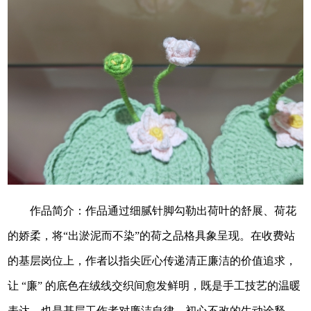
作品简介：作品通过细腻针脚勾勒出荷叶的舒展、荷花
的娇柔，将“出淤泥而不染”的荷之品格具象呈现。在收费站
的基层岗位上，作者以指尖匠心传递清正廉洁的价值追求，
让 “廉” 的底色在绒线交织间愈发鲜明，既是手工技艺的温暖
表达，也是基层工作者对廉洁自律、初心不改的生动诠释。