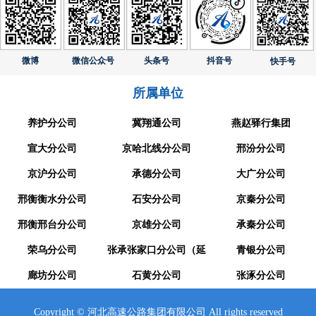
微博
微信公众号
头条号
抖音号
快手号
所属单位
养护分公司
冀翔通公司
燕赵驿行集团
宣大分公司
京哈北线分公司
邢汾分公司
京沪分公司
承德分公司
大广分公司
邢衡衡水分公司
石安分公司
京秦分公司
邢衡邢台分公司
京雄分公司
承秦分公司
荣乌分公司
张承张家口分公司（延
青银分公司
廊坊分公司
崇分公司）
石黄分公司
张涿分公司
Copyright © 河北高速公路集团有限公司 All rights reserved