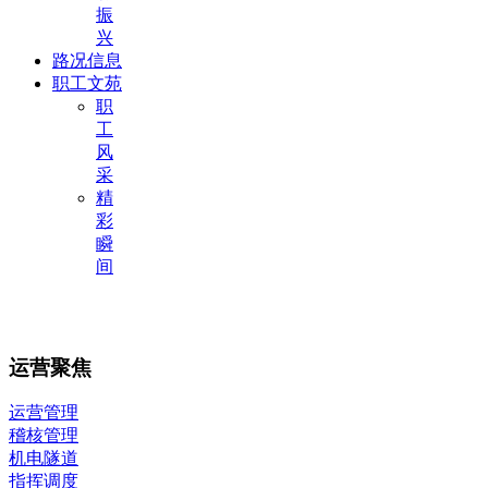
振
兴
路况信息
职工文苑
职
工
风
采
精
彩
瞬
间
运营聚焦
运营管理
稽核管理
机电隧道
指挥调度