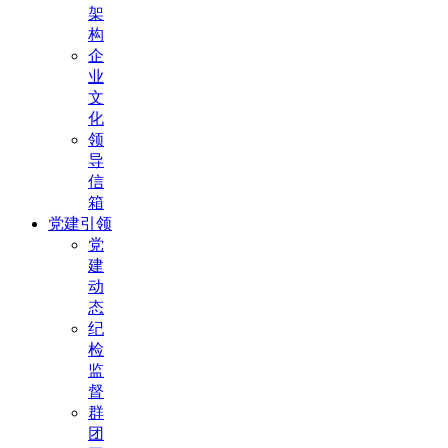
架
构
企
业
文
化
领
导
信
箱
党建引领
党
建
动
态
纪
检
监
督
群
团