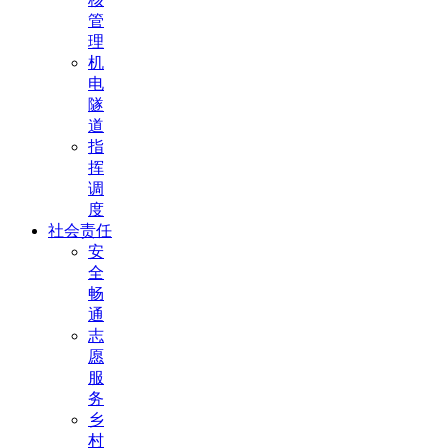
管
理
机
电
隧
道
指
挥
调
度
社会责任
安
全
畅
通
志
愿
服
务
乡
村