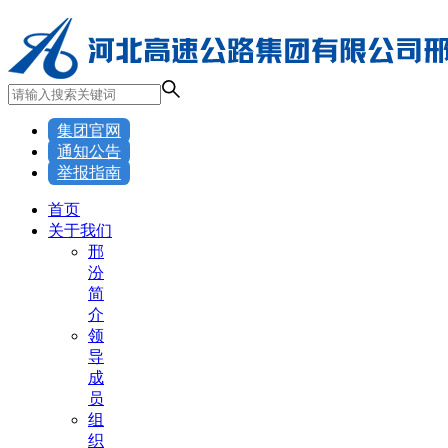
集团官网
通知公告
举报指南
首页
关于我们
邢
汾
简
介
领
导
成
员
组
织