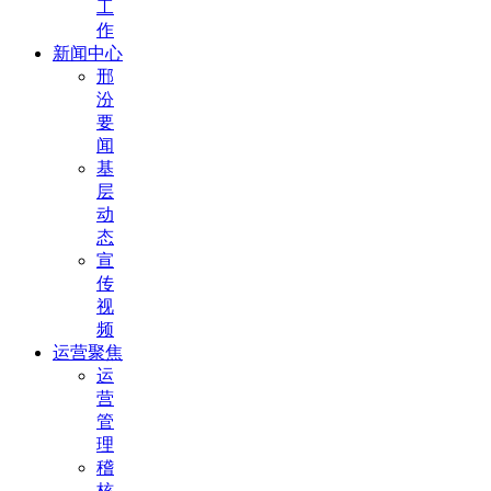
工
作
新闻中心
邢
汾
要
闻
基
层
动
态
宣
传
视
频
运营聚焦
运
营
管
理
稽
核