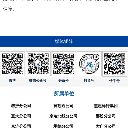
保障。
媒体矩阵
微博
微信公众号
头条号
抖音号
快手号
所属单位
养护分公司
冀翔通公司
燕赵驿行集团
宣大分公司
京哈北线分公司
邢汾分公司
京沪分公司
承德分公司
大广分公司