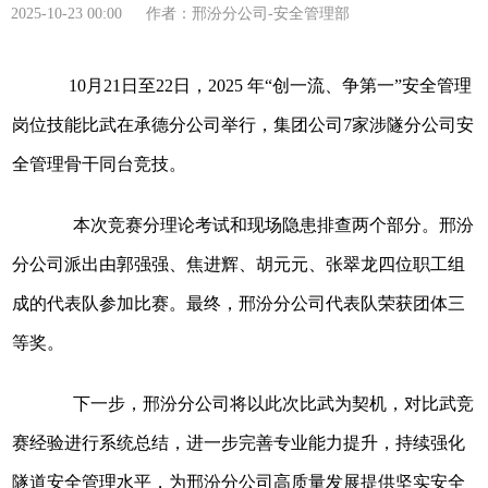
2025-10-23 00:00 作者：邢汾分公司-安全管理部
10月21日至22日，2025 年“创一流、争第一”安全管理
岗位技能比武在承德分公司举行，集团公司7家涉隧分公司安
全管理骨干同台竞技。
本次竞赛分理论考试和现场隐患排查两个部分。邢汾
分公司派出由郭强强、焦进辉、胡元元、张翠龙四位职工组
成的代表队参加比赛。最终，邢汾分公司代表队荣获团体三
等奖。
下一步，邢汾分公司将以此次比武为契机，对比武竞
赛经验进行系统总结，进一步完善专业能力提升，持续强化
隧道安全管理水平，为邢汾分公司高质量发展提供坚实安全