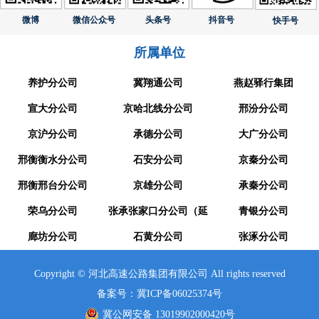
微博
微信公众号
头条号
抖音号
快手号
所属单位
养护分公司
冀翔通公司
燕赵驿行集团
宣大分公司
京哈北线分公司
邢汾分公司
京沪分公司
承德分公司
大广分公司
邢衡衡水分公司
石安分公司
京秦分公司
邢衡邢台分公司
京雄分公司
承秦分公司
荣乌分公司
张承张家口分公司（延
青银分公司
廊坊分公司
崇分公司）
石黄分公司
张涿分公司
Copyright © 河北高速公路集团有限公司 All rights reserved
备案号：冀ICP备06025374号
冀公网安备 13019902000420号