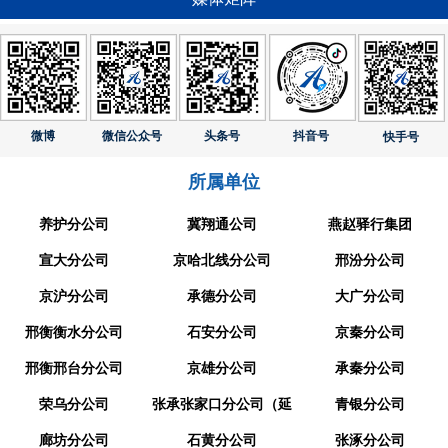
微博
微信公众号
头条号
抖音号
快手号
所属单位
养护分公司
冀翔通公司
燕赵驿行集团
宣大分公司
京哈北线分公司
邢汾分公司
京沪分公司
承德分公司
大广分公司
邢衡衡水分公司
石安分公司
京秦分公司
邢衡邢台分公司
京雄分公司
承秦分公司
荣乌分公司
张承张家口分公司（延
青银分公司
廊坊分公司
崇分公司）
石黄分公司
张涿分公司